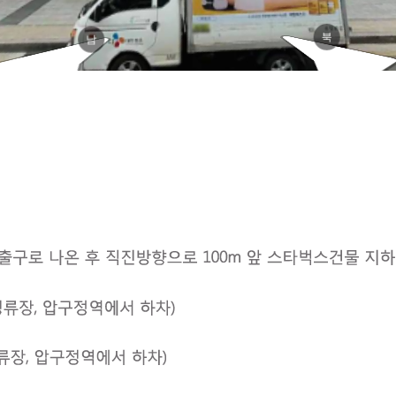
현
북
남