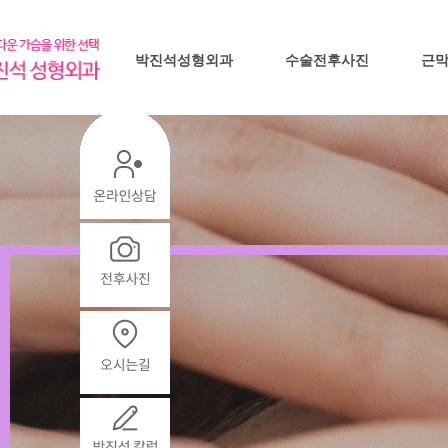
박진석성형외과
수술전후사진
근