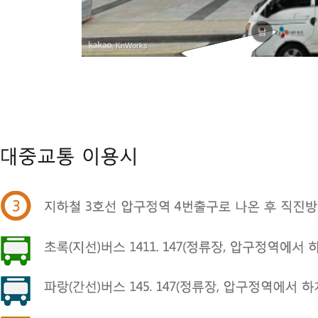
남
, KnWorks