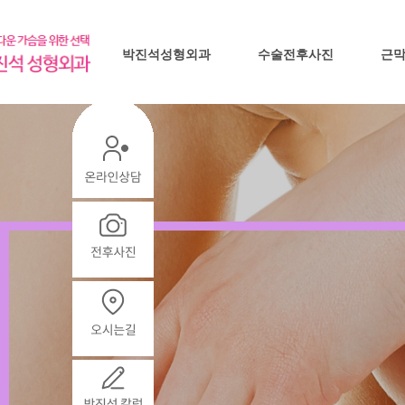
박진석성형외과
수술전후사진
근