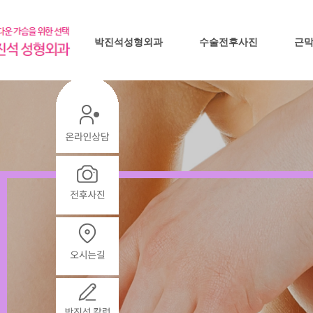
박진석성형외과
수술전후사진
근