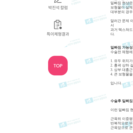
밑빠짐 현상은
보형물이 실제
대부분의 경우
알러간 문제 
서
과거 텍스쳐드
다.
밑빠짐 가능성
수술전 체형에
1. 유두 위치
2. 흉곽 상하
3. 상부 대흉
4. 큰 보형물
입니다.
수술후 밑빠짐
이런 밑빠짐 
근육뒤 이중평
반복적으로 무
근육앞으로 큰