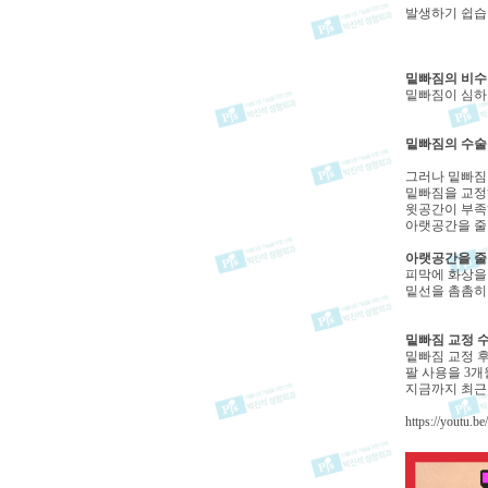
발생하기 쉽습
밑빠짐의 비수
밑빠짐이 심하
밑빠짐의 수술
그러나 밑빠짐
밑빠짐을 교정
윗공간이 부족
아랫공간을 줄
아랫공간을 줄
피막에 화상을
밑선을 촘촘히
밑빠짐 교정 
밑빠짐 교정 
팔 사용을 3개
지금까지 최근
https://youtu.