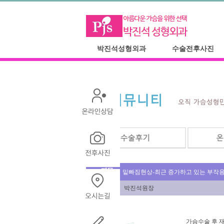
박진석성형외과
수술전후사진
밑빠짐현상-최근 증가하고 있는 부작
박진석원장
가슴수술 후 