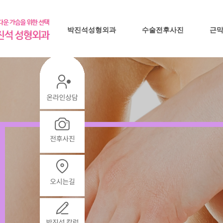
박진석성형외과
수술전후사진
근