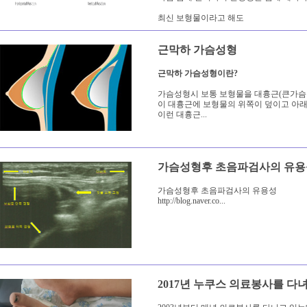
최신 보형물이라고 해도
선뜻 사용하...
근막하 가슴성형
근막하 가슴성형이란?
가슴성형시 보통 보형물을 대흉근(큰가슴
이 대흉근에 보형물의 위쪽이 덮이고 아래
이런 대흉근...
가슴성형후 초음파검사의 유용
가슴성형후 초음파검사의 유용성
http://blog.naver.co...
2017년 누쿠스 의료봉사를 다