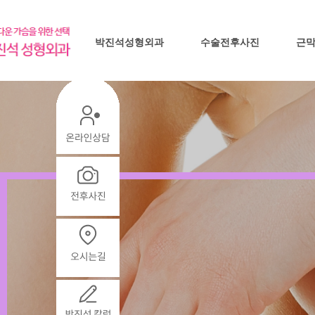
박진석성형외과
수술전후사진
근