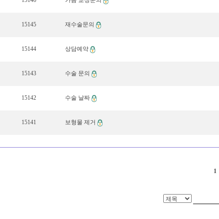
15146
가슴 교정문의
15145
재수술문의
15144
상담예약
15143
수술 문의
15142
수술 날짜
15141
보형물 제거
1