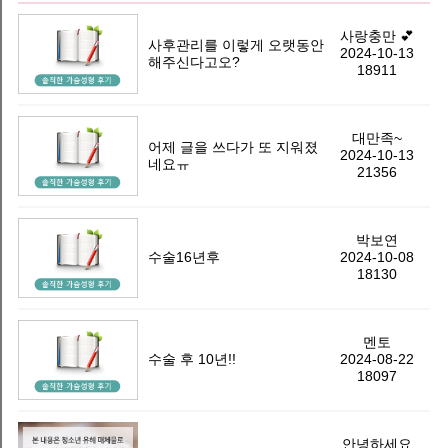
화
상
사랑충만 💕
사후관리를 이렇게 오랫동안
2024-10-13
담
해주신다고오?
18911
및
예
대만족~
약
어제 글을 쓰다가 또 지워졌
2024-10-13
네요ㅠ
(02-
21356
514-
0500)
박보연
수술16년후
2024-10-08
물
18130
방
울
멘토
가
수술 후 10년!!
2024-08-22
슴
18097
성
형
안녕하세요