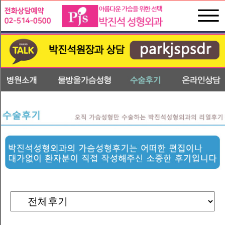
박
진
수
석
술
성
후
형
기
외
온
과
라
인
상
담
전