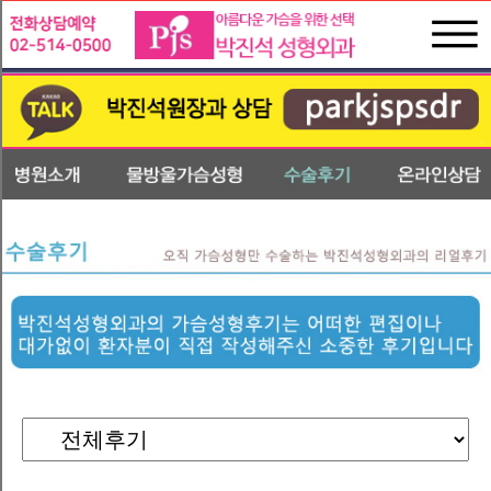
박
진
수
석
술
성
후
형
기
외
온
과
라
인
상
담
전