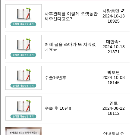
화
상
사랑충만 💕
사후관리를 이렇게 오랫동안
2024-10-13
담
해주신다고오?
18925
및
예
대만족~
약
어제 글을 쓰다가 또 지워졌
2024-10-13
네요ㅠ
(02-
21371
514-
0500)
박보연
수술16년후
2024-10-08
물
18146
방
울
멘토
가
수술 후 10년!!
2024-08-22
슴
18112
성
형
안녕하세요