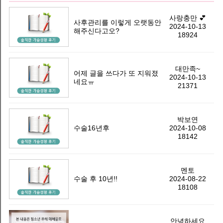
화
상
사랑충만 💕
사후관리를 이렇게 오랫동안
2024-10-13
담
해주신다고오?
18924
및
예
대만족~
약
어제 글을 쓰다가 또 지워졌
2024-10-13
네요ㅠ
(02-
21371
514-
0500)
박보연
수술16년후
2024-10-08
물
18142
방
울
멘토
가
수술 후 10년!!
2024-08-22
슴
18108
성
형
안녕하세요