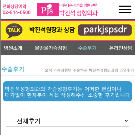
박
진
수
석
술
성
후
형
기
외
온
과
라
인
상
담
전