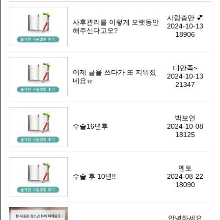
화
상
사랑충만 💕
사후관리를 이렇게 오랫동안
2024-10-13
담
해주신다고오?
18906
및
예
대만족~
약
어제 글을 쓰다가 또 지워졌
2024-10-13
네요ㅠ
(02-
21347
514-
0500)
박보연
수술16년후
2024-10-08
물
18125
방
울
멘토
가
수술 후 10년!!
2024-08-22
슴
18090
성
형
안녕하세요