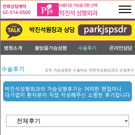
박
진
수
석
술
성
후
형
기
외
온
과
라
인
상
담
전