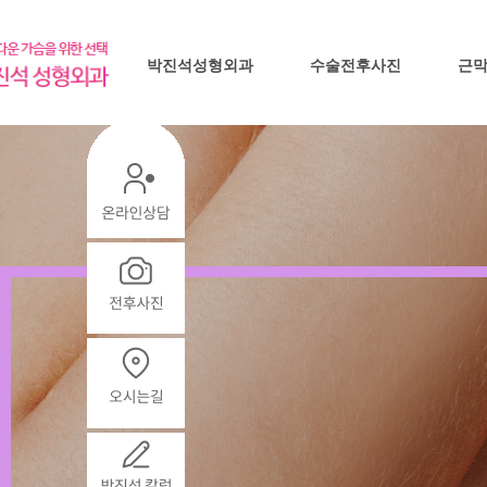
박진석성형외과
수술전후사진
근