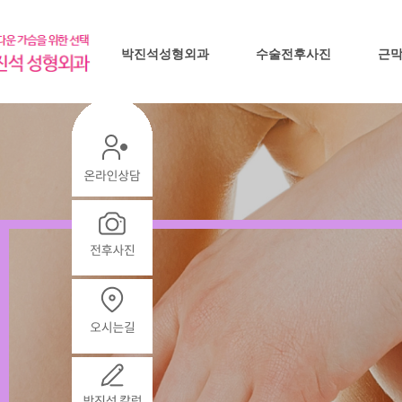
박진석성형외과
수술전후사진
근