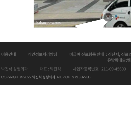
남
, KnWorks